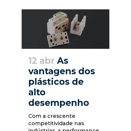
12 abr
As
vantagens dos
plásticos de
alto
desempenho
Com a crescente
competitividade nas
indústrias, a performance